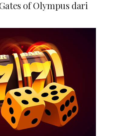
ates of Olympus dari