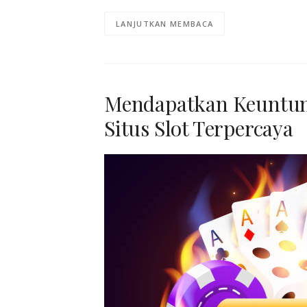
LANJUTKAN MEMBACA
Mendapatkan Keuntun
Situs Slot Terpercaya