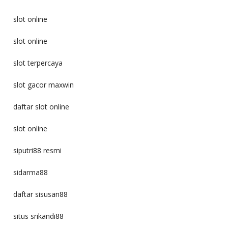
slot online
slot online
slot terpercaya
slot gacor maxwin
daftar slot online
slot online
siputri88 resmi
sidarma88
daftar sisusan88
situs srikandi88