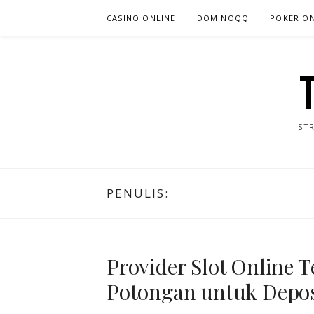
Lompat
CASINO ONLINE
DOMINOQQ
POKER ON
ke
konten
ST
PENULIS:
Provider Slot Online 
Potongan untuk Depos