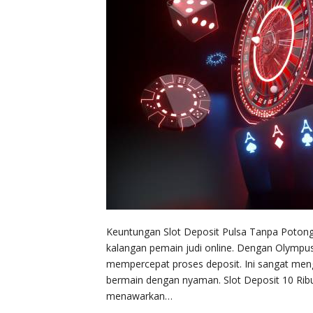
Keuntungan Slot Deposit Pulsa Tanpa Potong
kalangan pemain judi online. Dengan Olympu
mempercepat proses deposit. Ini sangat men
bermain dengan nyaman. Slot Deposit 10 Rib
menawarkan…