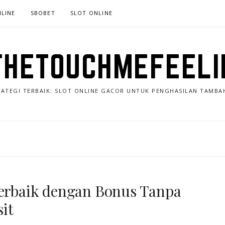
LINE
SBOBET
SLOT ONLINE
THETOUCHMEFEELI
RATEGI TERBAIK: SLOT ONLINE GACOR UNTUK PENGHASILAN TAMBA
Terbaik dengan Bonus Tanpa
it