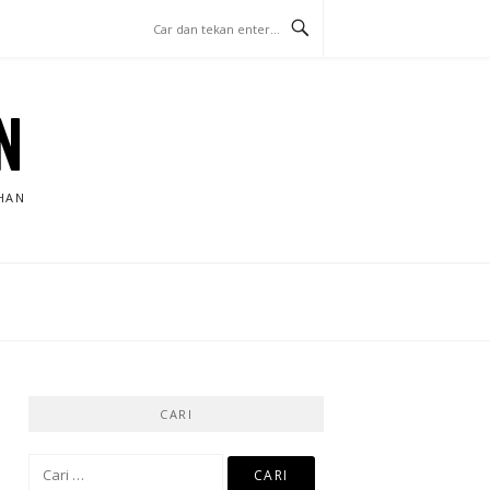
N
HAN
CARI
Cari