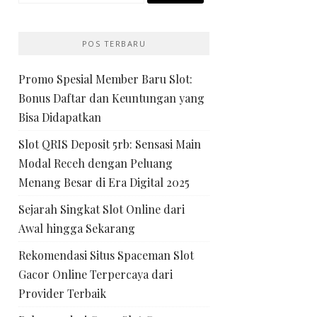
untuk:
POS TERBARU
Promo Spesial Member Baru Slot:
Bonus Daftar dan Keuntungan yang
Bisa Didapatkan
Slot QRIS Deposit 5rb: Sensasi Main
Modal Receh dengan Peluang
Menang Besar di Era Digital 2025
Sejarah Singkat Slot Online dari
Awal hingga Sekarang
Rekomendasi Situs Spaceman Slot
Gacor Online Terpercaya dari
Provider Terbaik