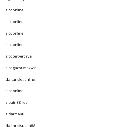
slot online
slot online
slot online
slot online
slot terpercaya
slot gacor maxwin
daftar slot online
slot online
siputri88 resmi
sidarma88
daftar sisusan88