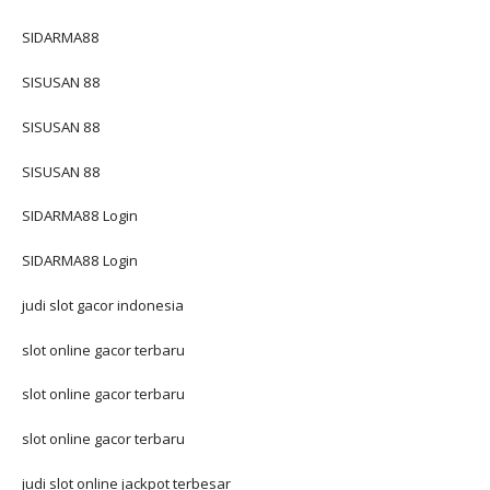
SIDARMA88
SISUSAN 88
SISUSAN 88
SISUSAN 88
SIDARMA88 Login
SIDARMA88 Login
judi slot gacor indonesia
slot online gacor terbaru
slot online gacor terbaru
slot online gacor terbaru
judi slot online jackpot terbesar