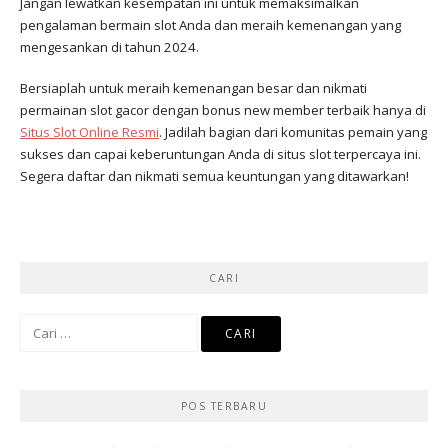
Jangan lewatkan kesempatan ini untuk memaksimalkan
pengalaman bermain slot Anda dan meraih kemenangan yang
mengesankan di tahun 2024.
Bersiaplah untuk meraih kemenangan besar dan nikmati
permainan slot gacor dengan bonus new member terbaik hanya di
Situs Slot Online Resmi
. Jadilah bagian dari komunitas pemain yang
sukses dan capai keberuntungan Anda di situs slot terpercaya ini.
Segera daftar dan nikmati semua keuntungan yang ditawarkan!
CARI
Cari
untuk:
POS TERBARU