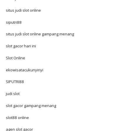
situs judi slot online
siputri88
situs judi slot online gampang menang
slot gacor hari ini
Slot Online
ekowisatacukunyinyi
SIPUTRI88
judi slot
slot gacor gampang menang
slot88 online
agen slot gacor