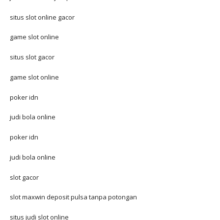
situs slot online gacor
game slot online
situs slot gacor
game slot online
poker idn
judi bola online
poker idn
judi bola online
slot gacor
slot maxwin deposit pulsa tanpa potongan
situs judi slot online